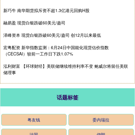
新巧牛 南华期货拟斥资不超1.3亿港元回购H股
融易盈 现货白银跌破60美元/盎司
泽峰资本 现货白银跌破60美元/盎司 创12月以来最低
宏粤配资 新华指数监测：6月24日中国能化现货估价指数
（CECSAI）较前一工作日下跌1.07%
泓利财富 【环球财经】美联储继续维持利率不变 鲍威尔将留任美联
储理事
话题标签
粤友钱
委内瑞拉
法国
伊朗