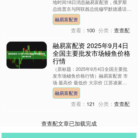
地时间18日消息融易富配资，俄罗斯
总统普京与阿联酋总统穆罕默德通话时
表示，伊朗与以色列应该停止冲突，寻
融易富配资
求达成一致和保证双方利....
查看：
100
分类：
查查配
融易富配资 2025年9月4日
全国主要批发市场鳗鱼价格
行情
（原标题：2025年9月4日全国主要批
发市场鳗鱼价格行情）融易富配资 市
场 最高价 最低价 大宗价 江苏凌家塘
市场发展有限公司 72.00 68.00 70.0....
融易富配资
查看：
121
分类：
查查配
查查配文章已加载完成