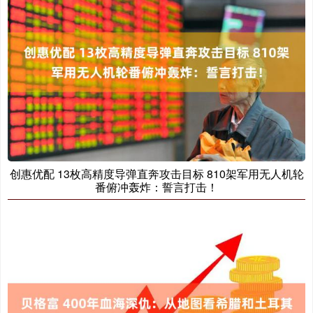
创惠优配 13枚高精度导弹直奔攻击目标 810架军用无人机轮
番俯冲轰炸：誓言打击！