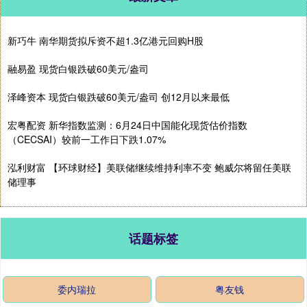
新巧牛 南华期货拟斥资不超1.3亿港元回购H股
融易盈 现货白银跌破60美元/盎司
泽峰资本 现货白银跌破60美元/盎司 创12月以来最低
宏粤配资 新华指数监测：6月24日中国能化现货估价指数
（CECSAI）较前一工作日下跌1.07%
泓利财富 【环球财经】美联储继续维持利率不变 鲍威尔将留任美联
储理事
话题标签
委内瑞拉
粤友钱