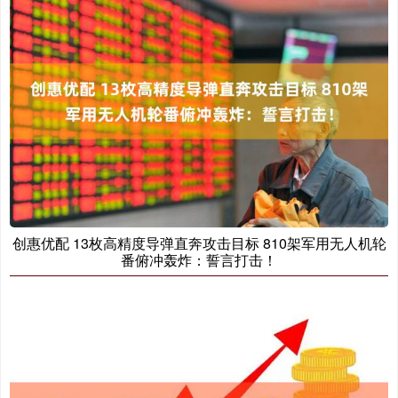
创惠优配 13枚高精度导弹直奔攻击目标 810架军用无人机轮
番俯冲轰炸：誓言打击！