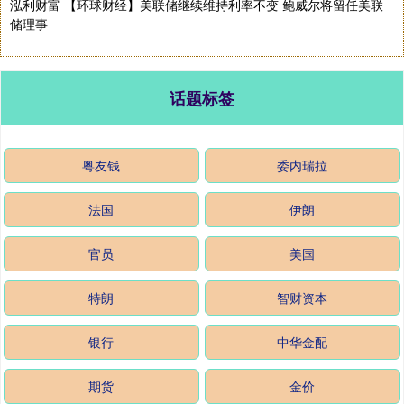
泓利财富 【环球财经】美联储继续维持利率不变 鲍威尔将留任美联
储理事
话题标签
粤友钱
委内瑞拉
法国
伊朗
官员
美国
特朗
智财资本
银行
中华金配
期货
金价