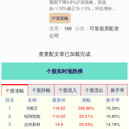
预期下降0.8%沪深策略，前值
由-1.10%修正为-1.3%；环比增长
0.8%，预期增长0.7%，前值由0.70%
沪深策略
修正为0....
查看：
166
分类：
可靠股票配资
公司
查查配文章已加载完成
个股实时涨跌榜
个股跌幅
个股流入
个股流出
换手率
个股涨幅
排名
名称
最新价
涨幅
换手率
1
N展芯
116.52
396.89%
79.39%
2
锐翔智能
110.02
20.21%
16.80%
3
志特新材
14.8
20.03%
14.18%