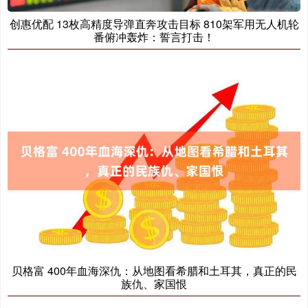
创惠优配 13枚高精度导弹直奔攻击目标 810架军用无人机轮
番俯冲轰炸：誓言打击！
贝格富 400年血海深仇：从地图看希腊和土耳其，真正的民
族仇、家国恨