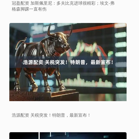
冠盈配资 加斯佩里尼：多夫比克进球很精彩；埃文-弗
格森脚踝一直有伤
浩源配资 关税突发！特朗普，最新宣布！