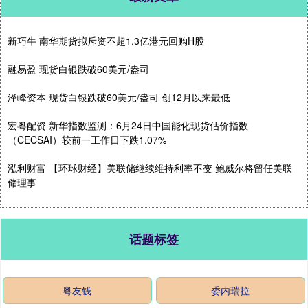
新巧牛 南华期货拟斥资不超1.3亿港元回购H股
融易盈 现货白银跌破60美元/盎司
泽峰资本 现货白银跌破60美元/盎司 创12月以来最低
宏粤配资 新华指数监测：6月24日中国能化现货估价指数
（CECSAI）较前一工作日下跌1.07%
泓利财富 【环球财经】美联储继续维持利率不变 鲍威尔将留任美联
储理事
话题标签
粤友钱
委内瑞拉