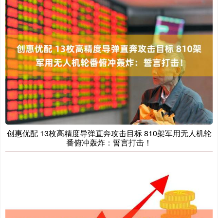
创惠优配 13枚高精度导弹直奔攻击目标 810架军用无人机轮
番俯冲轰炸：誓言打击！