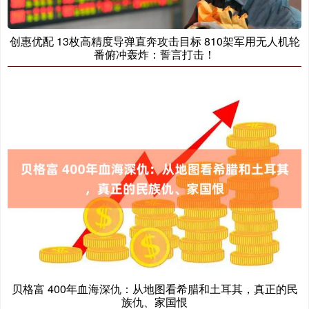
创惠优配 13枚高精度导弹直奔攻击目标 810架军用无人机轮
番俯冲轰炸：誓言打击！
贝格富 400年血海深仇：从地图看希腊和土耳其，真正的民
族仇、家国恨