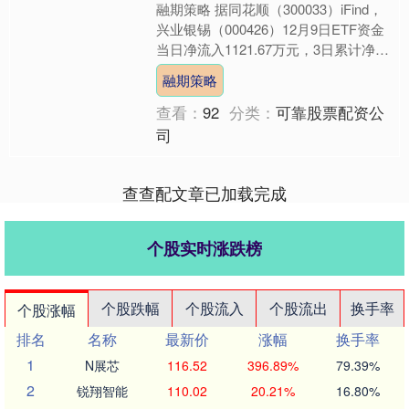
融期策略 据同花顺（300033）iFind，
兴业银锡（000426）12月9日ETF资金
当日净流入1121.67万元，3日累计净流
入5033.58万元，5日累....
融期策略
查看：
92
分类：
可靠股票配资公
司
查查配文章已加载完成
个股实时涨跌榜
个股跌幅
个股流入
个股流出
换手率
个股涨幅
排名
名称
最新价
涨幅
换手率
1
N展芯
116.52
396.89%
79.39%
2
锐翔智能
110.02
20.21%
16.80%