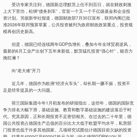
受访专家关注到，德国新总理默茨上任不到百日，就在财政刺激
上大下苦功，松绑“债务刹车”，官宣一个又一个千亿级基金和企业投
资计划。另据新华社报道，德国财政部7月30日宣布，联邦内阁已批
准2026年联邦预算草案，公共投资被列为政府财政政策重点，投资规
模再创历史新高。
但是，德国已经连续两年GDP负增长，叠加今年全球贸易逆风，
最新的6月工业产出创下五年来新低，默茨猛扎投资“强心针”，能否力
挽狂澜？
向“老大难”开刀
近几年，德国作为欧洲“经济火车头”，却长期一蹶不振，投资不
足是经常提及的一大问题。
荷兰国际集团今年1月初发布的研报指出，这些年，德国的国际竞
争力排名大幅下滑，基础设施、教育和数字基础设施的建设落后于时
代。究其原因，正和长期投资不足密切相关。在过去的二十年里，德
国公共投资占德国生产总值的百分比大大低于欧盟平均水平，私营部
门投资也低于许多其他国家。几项研究试图估计德国目前欠缺的投资
额，结果在4000亿至6000亿欧元之间（约占德国GDP的10%至