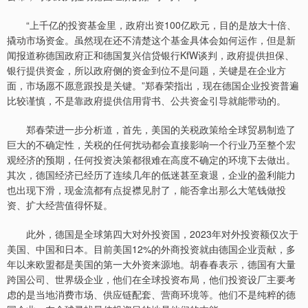
“上千亿的投资基金里，政府出资100亿欧元，目的是放大十倍、
撬动市场资金。虽然现在还不清楚这个基金具体会如何运作，但是新
闻报道称德国政府正和德国复兴信贷银行KfW谈判，政府提供担保、
银行提供资金，所以政府侧的资金到位不是问题，关键是在企业方
面，市场愿不愿意跟投是关键。”郑春荣指出，现在德国企业投资普遍
比较谨慎，不是靠政府提供信用背书、公共资金引导就能带动的。
郑春荣进一步分析道，首先，美国的关税政策给全球贸易制造了
巨大的不确定性，关税的任何扰动都会直接影响一个行业乃至整个宏
观经济的预期，任何投资决策都很难在高度不确定的环境下去做出。
其次，德国经济已经历了连续几年的低迷甚至衰退，企业的盈利能力
也出现下滑，现金流都有点捉襟见肘了，能否拿出那么大笔钱做投
资、扩大经营值得怀疑。
此外，德国是全球第四大对外投资国，2023年对外投资额仅次于
美国、中国和日本。目前美国12%的外商投资就由德国企业贡献，多
年以来欧盟都是美国的第一大外资来源地。胡春春表示，德国有大量
跨国公司、世界级企业，他们在全球投资布局，他们投资设厂主要考
虑的是当地消费市场、供应链配套、营商环境等。他们不是纯粹的德