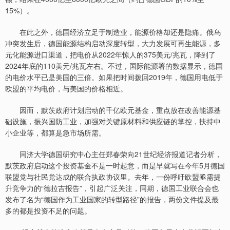
15%）。
在此之外，德国经济立足于制造业，能源价格却还是隐痛。俄乌
冲突发生后，德国能源结构启动深度转型，大力发展可再生能源，多
元化能源进口渠道，把电价从2022年惊人的375美元/兆瓦，降到了
2024年底的110美元/兆瓦左右。不过，国际能源署的数据显示，德国
的电价水平已是美国的三倍。如果把时间拨回2019年，德国用电低于
欧盟的平均电价，与美国的价格相近。
因而，默茨政府计划启动的千亿欧元基金，重点放在改善能源基
础设施，振兴国防工业，加强对关键原材料和供应链的掌控，扶持中
小企业等，都算是急市场所需。
同济大学德国研究中心主任郑春荣向21世纪经济报道记者分析，
默茨政府启动这个投资基金不是一时起意，而是早就写在今年5月德国
联盟党与社民党达成的联合执政协议里。去年，一份呼吁欧盟亟需提
升竞争力的“德拉吉报告”，引起广泛关注，同期，德国工业联合会也
发布了名为“德国作为工业国家的转型路径”的报告，两份文件提及最
多的都是投资不足的问题。