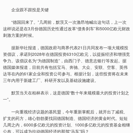
企业跟不跟投是关键
“德国回来了。”几周前，默茨又一次激昂地喊出这句话，上一次
这样说还是在3月份德国历史性通过改革“债务刹车”和5000亿欧元财政
刺激方案的时候。
据新华社报道，德国政府与商界代表21日共同发布一项大规模投
资倡议，承诺到2028年在德国投资6310亿欧元，以提振经济和增强竞
争力。该倡议名为“为德国制造”，由西门子、德意志银行等发起。据
德国媒体报道，目前共有包括宝马、奔驰、大众、安联、空客、英伟
达等在内的61家企业和投资公司参与。根据计划，这些投资将在未来
三年内用于新建工厂、科研开发以及基础设施建设。
默茨当天在柏林表示，这是德国“数十年来规模最大的投资计划之
一”。
一向重视经济议题的基民盟，今年重新掌舵后，就开出了减税、
扩支的药方，雄心勃勃要找回德国制造、德国经济的黄金时代。短短
几周之内，6000多亿欧元的投资计划、1000多亿欧元的投资基金相继
公布，可以成为拉动德国经济的那驾“马车”吗？