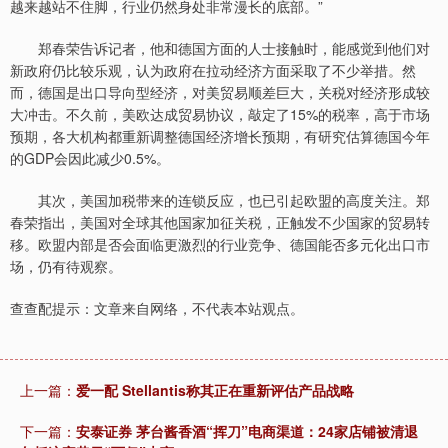
越来越站不住脚，行业仍然身处非常漫长的底部。”
郑春荣告诉记者，他和德国方面的人士接触时，能感觉到他们对
新政府仍比较乐观，认为政府在拉动经济方面采取了不少举措。然
而，德国是出口导向型经济，对美贸易顺差巨大，关税对经济形成较
大冲击。不久前，美欧达成贸易协议，敲定了15%的税率，高于市场
预期，各大机构都重新调整德国经济增长预期，有研究估算德国今年
的GDP会因此减少0.5%。
其次，美国加税带来的连锁反应，也已引起欧盟的高度关注。郑
春荣指出，美国对全球其他国家加征关税，正触发不少国家的贸易转
移。欧盟内部是否会面临更激烈的行业竞争、德国能否多元化出口市
场，仍有待观察。
查查配提示：文章来自网络，不代表本站观点。
上一篇：
爱一配 Stellantis称其正在重新评估产品战略
下一篇：
安泰证券 茅台酱香酒“挥刀”电商渠道：24家店铺被清退