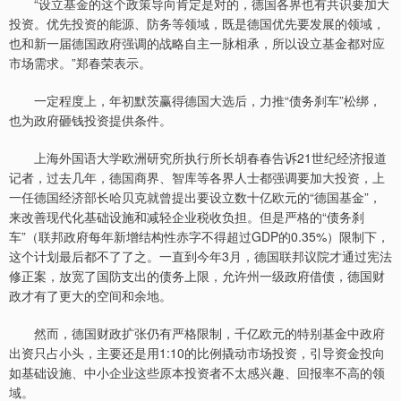
“设立基金的这个政策导向肯定是对的，德国各界也有共识要加大
投资。优先投资的能源、防务等领域，既是德国优先要发展的领域，
也和新一届德国政府强调的战略自主一脉相承，所以设立基金都对应
市场需求。”郑春荣表示。
一定程度上，年初默茨赢得德国大选后，力推“债务刹车”松绑，
也为政府砸钱投资提供条件。
上海外国语大学欧洲研究所执行所长胡春春告诉21世纪经济报道
记者，过去几年，德国商界、智库等各界人士都强调要加大投资，上
一任德国经济部长哈贝克就曾提出要设立数十亿欧元的“德国基金”，
来改善现代化基础设施和减轻企业税收负担。但是严格的“债务刹
车”（联邦政府每年新增结构性赤字不得超过GDP的0.35%）限制下，
这个计划最后都不了了之。一直到今年3月，德国联邦议院才通过宪法
修正案，放宽了国防支出的债务上限，允许州一级政府借债，德国财
政才有了更大的空间和余地。
然而，德国财政扩张仍有严格限制，千亿欧元的特别基金中政府
出资只占小头，主要还是用1:10的比例撬动市场投资，引导资金投向
如基础设施、中小企业这些原本投资者不太感兴趣、回报率不高的领
域。