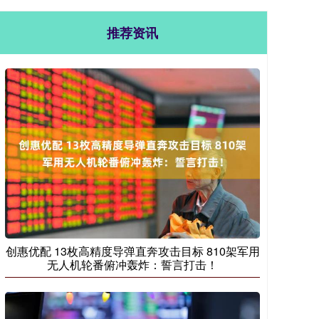
推荐资讯
创惠优配 13枚高精度导弹直奔攻击目标 810架军用
无人机轮番俯冲轰炸：誓言打击！