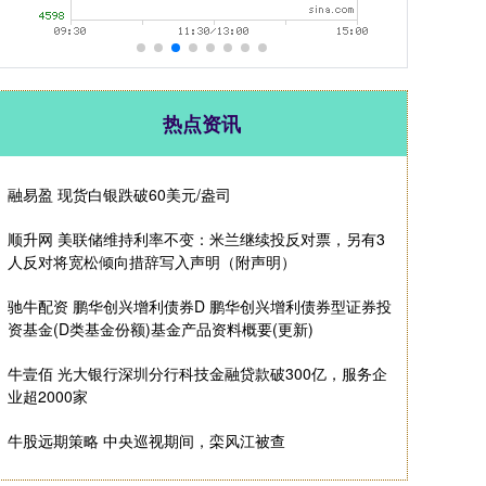
热点资讯
融易盈 现货白银跌破60美元/盎司
顺升网 美联储维持利率不变：米兰继续投反对票，另有3
人反对将宽松倾向措辞写入声明（附声明）
驰牛配资 鹏华创兴增利债券D 鹏华创兴增利债券型证券投
资基金(D类基金份额)基金产品资料概要(更新)
牛壹佰 光大银行深圳分行科技金融贷款破300亿，服务企
业超2000家
牛股远期策略 中央巡视期间，栾风江被查