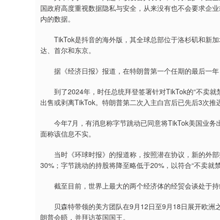
国政府高度重视数据隐私与安全，从来没有也不会要求企业
内的数据。
TikTok是抖音的海外版，其全球总部位于洛杉矶和新
达、首尔和东京。
据《经济日报》报道，在特朗普第一个任期的最后一年，美
到了2024年，时任总统拜登签署针对TikTok的“不卖就
出售或剥离TikTok。特朗普第二次入主白宫后已先后3次推迟
今年7月，有消息称字节跳动已同意将TikTok美国业
面称该信息不实。
上证指数
3940.04
4.40
2.13%
39.68
1.
当时《环球时报》的报道称，按照潜在协议，新的外部投
30%；字节跳动的持股将降至略低于20%，以符合“不卖就
截至目前，世界上最大的两个经济体的经贸会谈处于持续磋
贝森特带领的美方团队在9月12日至9月18日展开欧洲
朗普会晤，并拜访英国国王。