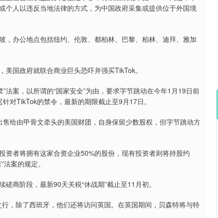
或个人以违反当地法律的方式，为中国政府采集或提供位于外国境
加坡，办公地点包括纽约、伦敦、都柏林、巴黎、柏林、迪拜、雅加
国政府就联合商业巨头恐吓并强买TikTok。
禁”法案，以所谓的“国家安全”为由，要求字节跳动在今年1月19日前
针对TikTok的禁令，最新的期限截止至9月17日。
务出售给由甲骨文牵头的美国财团，自身保留少数股权，但字节跳动方
深证成指
14311.01
02%
200.89
1.42%
资者将拥有这家合资企业50%的股份，现有投资者则将持股约
禁”法案的规定。
商阶段，最新90天关税“休战期”截止至11月初。
之行，除了西班牙，他们还将访问英国。在英国期间，贝森特将与特