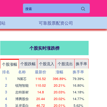
网站
可靠股票配资公司
个股实时涨跌榜
个股跌幅
个股流入
个股流出
换手率
个股涨幅
排名
名称
最新价
涨幅
换手率
1
N展芯
116.52
396.89%
79.39%
2
锐翔智能
110.02
20.21%
16.80%
3
志特新材
14.8
20.03%
14.18%
4
博腾股份
20.44
20.02%
14.77%
5
近岸蛋白
46.72
20.01%
5.62%