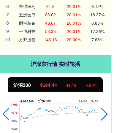
6
毕得医药
61.6
20.01%
6.12%
7
五洲医疗
83.62
20.01%
18.37%
8
耐科装备
49.67
20.01%
6.83%
9
一博科技
53.33
20.01%
17.26%
10
方邦股份
146.16
20.00%
7.68%
沪深京行情 实时轮播
沪深300
4694.44
北
43.13
0.93%